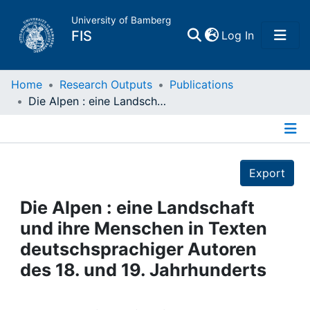
University of Bamberg
(current)
FIS
Log In
Home
Home
Research Outputs
Publications
Die Alpen : eine Landschaft und ihre Menschen in Texten deutschsprachiger Autoren des 18. und 19. Jahrhunderts
Publications
Details
Research Data
Export
Projects
Die Alpen : eine Landschaft
und ihre Menschen in Texten
People
deutschsprachiger Autoren
des 18. und 19. Jahrhunderts
Institutions