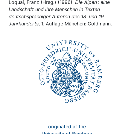
Awards
Loquai, Franz (Hrsg.) (1996):
Die Alpen : eine
Landschaft und ihre Menschen in Texten
My FIS
deutschsprachiger Autoren des 18. und 19.
Jahrhunderts
, 1. Auflage München: Goldmann.
Help
originated at the
University of Bamberg