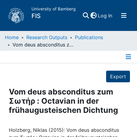
University of Bamberg
(current)
FIS
Log In
Home
Home
Research Outputs
Publications
Vom deus absconditus zum Σωτήρ : Octavian in der frühaugusteischen Dichtung
Publications
Details
Research Data
Export
Projects
Vom deus absconditus zum
Σωτήρ : Octavian in der
People
frühaugusteischen Dichtung
Institutions
Holzberg, Niklas (2015): Vom deus absconditus