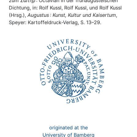
Awards
zum Σωτήρ : Octavian in der frühaugusteischen
Dichtung, in: Rolf Kussl, Rolf Kussl, und Rolf Kussl
(Hrsg.),
Augustus : Kunst, Kultur und Kaisertum
,
My FIS
Speyer: Kartoffeldruck-Verlag, S. 13–29.
Help
originated at the
University of Bamberg