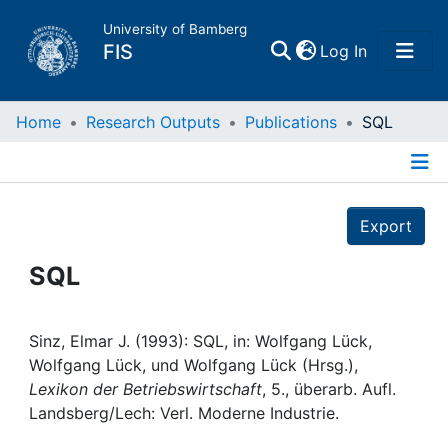
University of Bamberg
(current)
FIS
Log In
Home
Home
Research Outputs
Publications
SQL
Publications
Details
Export
Research Data
SQL
Projects
People
Sinz, Elmar J. (1993): SQL, in: Wolfgang Lück,
Wolfgang Lück, und Wolfgang Lück (Hrsg.),
Lexikon der Betriebswirtschaft
, 5., überarb. Aufl.
Institutions
Landsberg/Lech: Verl. Moderne Industrie.