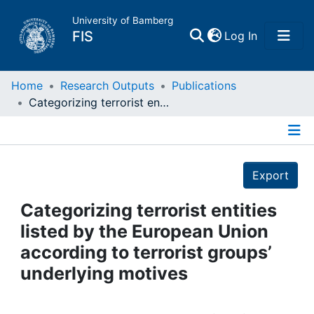
University of Bamberg
(current)
FIS
Log In
Home
Home
Research Outputs
Publications
Categorizing terrorist entities listed by the European Union according to terrorist groups’ underlying motives
Publications
Details
Research Data
Export
Projects
Categorizing terrorist entities
listed by the European Union
People
according to terrorist groups’
underlying motives
Institutions