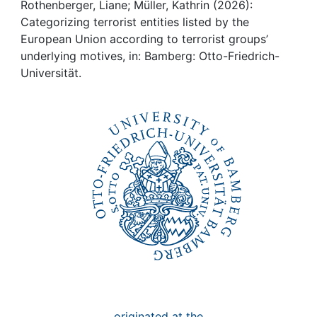
Awards
Rothenberger, Liane; Müller, Kathrin (2026):
Categorizing terrorist entities listed by the
My FIS
European Union according to terrorist groups’
underlying motives, in: Bamberg: Otto-Friedrich-
Universität.
Help
originated at the