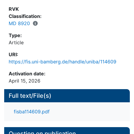
nationalist-separatist motives,
beziehungsweise diese widerlegt.
and 19 groups displayed social-revolutionary
RVK
motives. Based on the respective motives, differing
Classification:
counter-terrorism strategies
MD 8920
are proposed, e.g., developing rhetorical counter-
Type:
narratives that address and reduce the groups
Article
motivational and identitygenerating
characteristics.
URI:
https://fis.uni-bamberg.de/handle/uniba/114609
Activation date:
April 15, 2026
Full text/File(s)
fisba114609.pdf
Question on publication