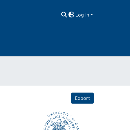
Log In
Export