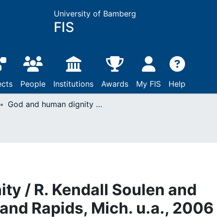
University of Bamberg
FIS
ects
People
Institutions
Awards
My FIS
Help
God and human dignity / R. Kendall Soulen and Linda Woodhead: Grand Rapids, Mich. u.a., 2006
ty / R. Kendall Soulen and
nd Rapids, Mich. u.a., 2006