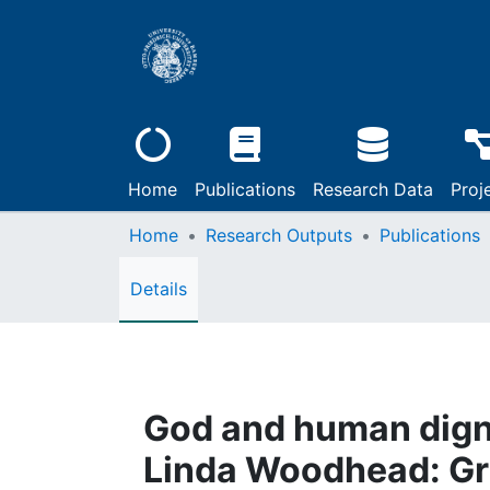
Home
Publications
Research Data
Proj
Home
Research Outputs
Publications
Details
God and human digni
Linda Woodhead: Gra