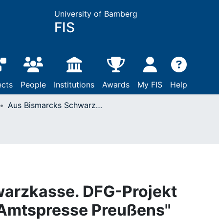
University of Bamberg
FIS
ects
People
Institutions
Awards
My FIS
Help
Aus Bismarcks Schwarzkasse. DFG-Projekt "Digitalisierung der Amtspresse Preußens"
arzkasse. DFG-Projekt
r Amtspresse Preußens"