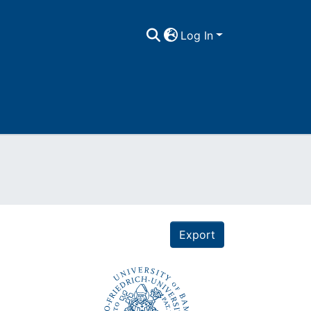
Log In
Export