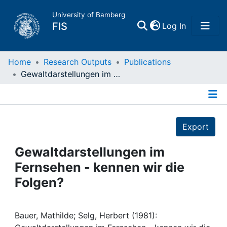
University of Bamberg
(current)
FIS
Log In
Home
Home
Research Outputs
Publications
Gewaltdarstellungen im Fernsehen - kennen wir die Folgen?
Publications
Details
Research Data
Export
Projects
Gewaltdarstellungen im
Fernsehen - kennen wir die
People
Folgen?
Institutions
Bauer, Mathilde; Selg, Herbert (1981):