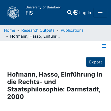
University of Bamberg
(current)
FIS
Log In
Home
Home
Research Outputs
Publications
Hofmann, Hasso, Einführung in die Rechts- und Staatsphilosophie: Darmstadt, 2000
Publications
Details
Research Data
Export
Projects
Hofmann, Hasso, Einführung in
die Rechts- und
People
Staatsphilosophie: Darmstadt,
2000
Institutions