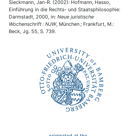
Awards
Sieckmann, Jan-R. (2002): Hofmann, Hasso,
Einführung in die Rechts- und Staatsphilosophie:
My FIS
Darmstadt, 2000, in:
Neue juristische
Wochenschrift : NJW
, München ; Frankfurt, M.:
Beck, Jg. 55, S. 739.
Help
originated at the