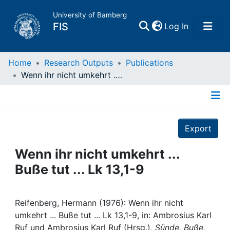
University of Bamberg
(current)
FIS
Log In
Home
Home
Research Outputs
Publications
Wenn ihr nicht umkehrt ... Buße tut ... Lk 13,1-9
Publications
Details
Research Data
Export
Projects
Wenn ihr nicht umkehrt ...
Buße tut ... Lk 13,1-9
People
Institutions
Reifenberg, Hermann (1976): Wenn ihr nicht
umkehrt ... Buße tut ... Lk 13,1-9, in: Ambrosius Karl
Ruf und Ambrosius Karl Ruf (Hrsg.),
Sünde, Buße,