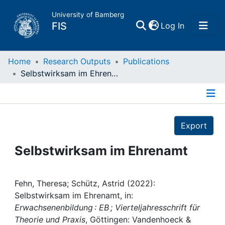
University of Bamberg
(current)
FIS
Log In
Home
Home
Research Outputs
Publications
Selbstwirksam im Ehrenamt
Publications
Details
Research Data
Export
Projects
Selbstwirksam im Ehrenamt
People
Fehn, Theresa; Schütz, Astrid (2022):
Selbstwirksam im Ehrenamt, in:
Institutions
Erwachsenenbildung : EB ; Vierteljahresschrift für
Theorie und Praxis
, Göttingen: Vandenhoeck &