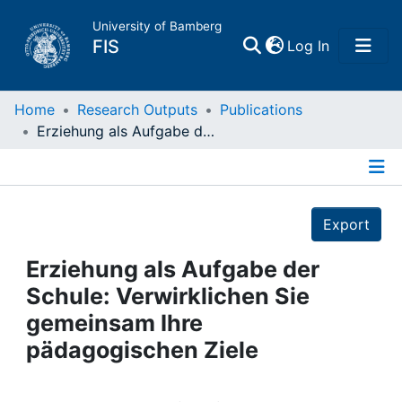
University of Bamberg
(current)
FIS
Log In
Home
Home
Research Outputs
Publications
Erziehung als Aufgabe der Schule: Verwirklichen Sie gemeinsam Ihre pädagogischen Ziele
Publications
Details
Research Data
Export
Projects
Erziehung als Aufgabe der
Schule: Verwirklichen Sie
People
gemeinsam Ihre
pädagogischen Ziele
Institutions