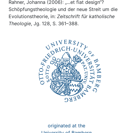
Awards
Rahner, Johanna (2006): „...et fiat design“?
Schöpfungstheologie und der neue Streit um die
My FIS
Evolutionstheorie, in:
Zeitschrift für katholische
Theologie
, Jg. 128, S. 361–388.
Help
originated at the
University of Bamberg