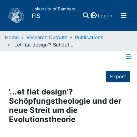
University of Bamberg
(current)
FIS
Log In
Home
Home
Research Outputs
Publications
'...et fiat design'? Schöpfungstheologie und der neue Streit um die Evolutionstheorie
Publications
Details
Research Data
Export
Projects
'...et fiat design'?
Schöpfungstheologie und der
People
neue Streit um die
Evolutionstheorie
Institutions