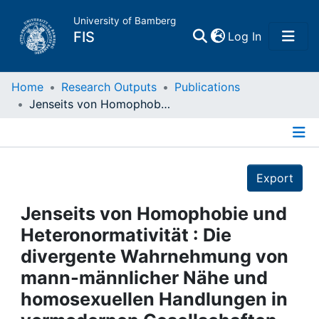
University of Bamberg
(current)
FIS
Log In
Home
Home
Research Outputs
Publications
Jenseits von Homophobie und Heteronormativität : Die divergente Wahrnehmung von mann-männlicher Nähe und homosexuellen Handlungen in vormodernen Gesellschaften
Publications
Details
Research Data
Export
Projects
Jenseits von Homophobie und
Heteronormativität : Die
People
divergente Wahrnehmung von
mann-männlicher Nähe und
Institutions
homosexuellen Handlungen in