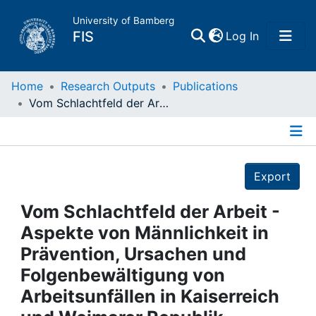
University of Bamberg
(current)
FIS
Log In
Home
Home
Research Outputs
Publications
Vom Schlachtfeld der Arbeit - Aspekte von Männlichkeit in Prävention, Ursachen und Folgenbewältigung von Arbeitsunfällen in Kaiserreich und Weimarer Republik
Publications
Details
Research Data
Export
Projects
Vom Schlachtfeld der Arbeit -
Aspekte von Männlichkeit in
People
Prävention, Ursachen und
Folgenbewältigung von
Institutions
Arbeitsunfällen in Kaiserreich