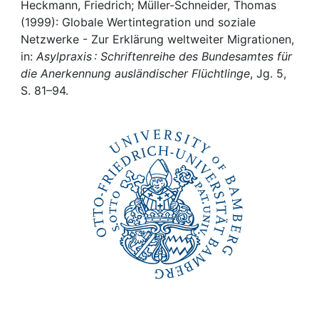
Awards
Heckmann, Friedrich; Müller-Schneider, Thomas
(1999): Globale Wertintegration und soziale
My FIS
Netzwerke - Zur Erklärung weltweiter Migrationen,
in:
Asylpraxis : Schriftenreihe des Bundesamtes für
die Anerkennung ausländischer Flüchtlinge
, Jg. 5,
Help
S. 81–94.