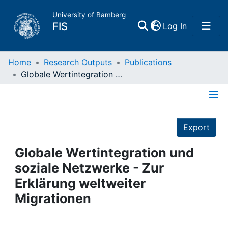
University of Bamberg
(current)
FIS
Log In
Home
Home
Research Outputs
Publications
Globale Wertintegration und soziale Netzwerke - Zur Erklärung weltweiter Migrationen
Publications
Details
Research Data
Export
Projects
Globale Wertintegration und
soziale Netzwerke - Zur
People
Erklärung weltweiter
Migrationen
Institutions