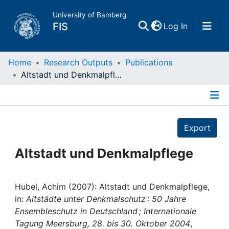
University of Bamberg
(current)
FIS
Log In
Home
Home
Research Outputs
Publications
Altstadt und Denkmalpflege
Publications
Details
Research Data
Export
Projects
Altstadt und Denkmalpflege
People
Hubel, Achim (2007): Altstadt und Denkmalpflege,
in:
Altstädte unter Denkmalschutz : 50 Jahre
Institutions
Ensembleschutz in Deutschland ; Internationale
Tagung Meersburg, 28. bis 30. Oktober 2004
,