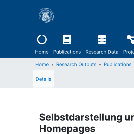
Home
Publications
Research Data
Proj
Home
Research Outputs
Publications
Details
Selbstdarstellung un
Homepages