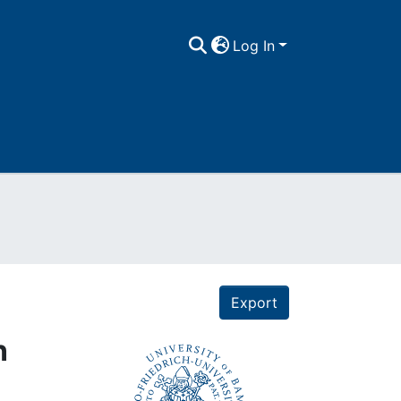
Log In
Export
n