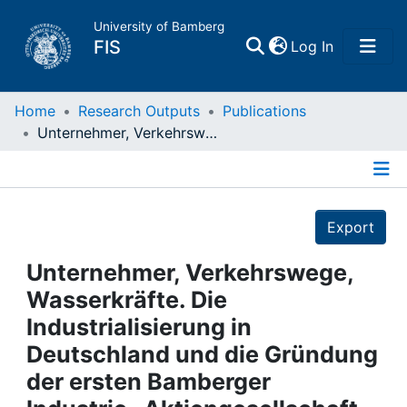
University of Bamberg
(current)
FIS
Log In
Home
Home
Research Outputs
Publications
Unternehmer, Verkehrswege, Wasserkräfte. Die Industrialisierung in Deutschland und die Gründung der ersten Bamberger Industrie- Aktiengesellschaft (Mechanische Baumwollspinnerei und Weberei A.G., später ERBA) ; Vortragsmanuskript und Kurzfassung
Publications
Details
Research Data
Export
Projects
Unternehmer, Verkehrswege,
Wasserkräfte. Die
People
Industrialisierung in
Deutschland und die Gründung
Institutions
der ersten Bamberger