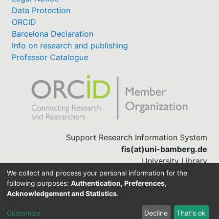
Data Protection
ORCID
Barcelona Declaration
Info on research and publishing
Professor Catalogue
Support Research Information System
fis(at)uni-bamberg.de
University Library
(0951) 863-1568
We collect and process your personal information for the
following purposes:
Authentication, Preferences,
Acknowledgement and Statistics
.
Built with
DSpace-CRIS software
Customize
Decline
That's ok