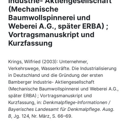
Industrie- Aktiengesellschaft
Awards
(Mechanische
My FIS
Baumwollspinnerei und
Weberei A.G., später ERBA) ;
Help
Vortragsmanuskript und
Kurzfassung
Krings, Wilfried (2003): Unternehmer,
Verkehrswege, Wasserkräfte. Die Industrialisierung
in Deutschland und die Gründung der ersten
Bamberger Industrie- Aktiengesellschaft
(Mechanische Baumwollspinnerei und Weberei A.G.,
später ERBA) ; Vortragsmanuskript und
Kurzfassung, in:
Denkmalpflege-Informationen /
Bayerisches Landesamt für Denkmalpflege. Ausg.
B
, Jg. 124, Nr. März, S. 66–69.