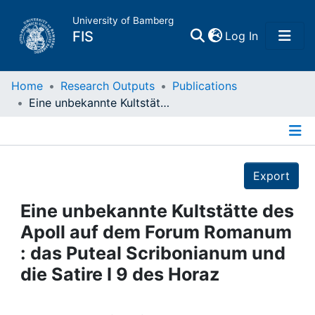
University of Bamberg
(current)
FIS
Log In
Home
Home
Research Outputs
Publications
Eine unbekannte Kultstätte des Apoll auf dem Forum Romanum : das Puteal Scribonianum und die Satire I 9 des Horaz
Publications
Details
Research Data
Export
Projects
Eine unbekannte Kultstätte des
Apoll auf dem Forum Romanum
People
: das Puteal Scribonianum und
die Satire I 9 des Horaz
Institutions