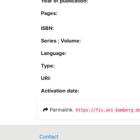
Year of publication:
Pages:
ISBN:
Series ; Volume:
Language:
Type:
URI:
Activation date:
Permalink
https://fis.uni-bamberg.d
Contact