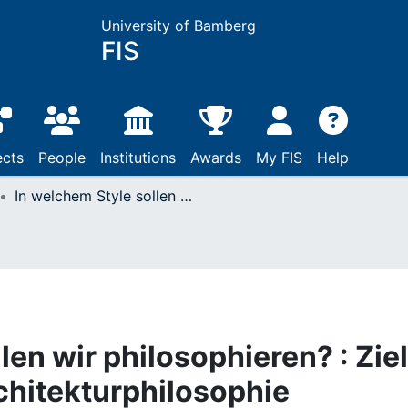
University of Bamberg
FIS
ects
People
Institutions
Awards
My FIS
Help
In welchem Style sollen wir philosophieren? : Ziel und Methode der Architekturphilosophie
len wir philosophieren? : Ziel
chitekturphilosophie