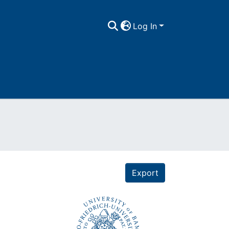
Log In
Export