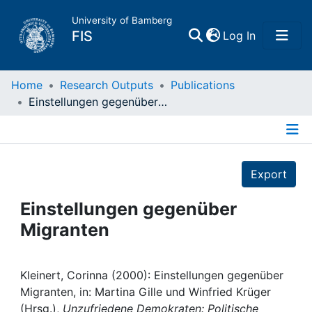
University of Bamberg
(current)
FIS
Log In
Home
Home
Research Outputs
Publications
Einstellungen gegenüber Migranten
Publications
Details
Research Data
Export
Projects
Einstellungen gegenüber
Migranten
People
Institutions
Kleinert, Corinna (2000): Einstellungen gegenüber
Migranten, in: Martina Gille und Winfried Krüger
(Hrsg.),
Unzufriedene Demokraten: Politische