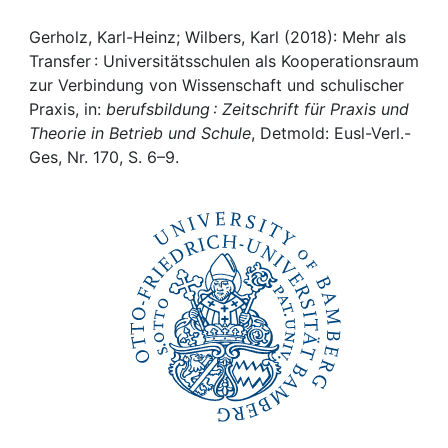
Awards
Gerholz, Karl-Heinz; Wilbers, Karl (2018): Mehr als
My FIS
Transfer : Universitätsschulen als Kooperationsraum
zur Verbindung von Wissenschaft und schulischer
Help
Praxis, in:
berufsbildung : Zeitschrift für Praxis und
Theorie in Betrieb und Schule
, Detmold: Eusl-Verl.-
Ges, Nr. 170, S. 6–9.