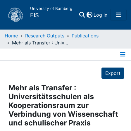
University of Bamberg
(current)
FIS
Log In
Home
Home
Research Outputs
Publications
Mehr als Transfer : Universitätsschulen als Kooperationsraum zur Verbindung von Wissenschaft und schulischer Praxis
Publications
Details
Research Data
Export
Projects
Mehr als Transfer :
Universitätsschulen als
People
Kooperationsraum zur
Verbindung von Wissenschaft
Institutions
und schulischer Praxis