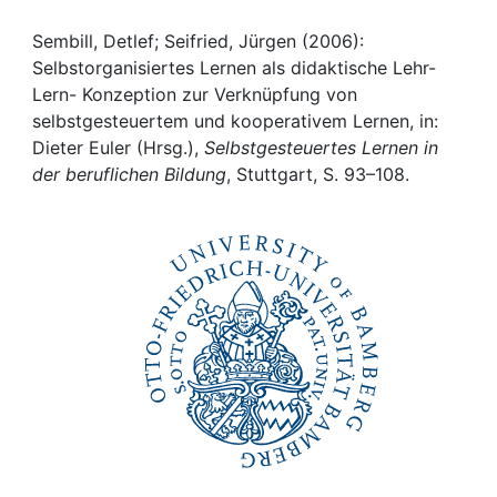
Awards
Sembill, Detlef; Seifried, Jürgen (2006):
My FIS
Selbstorganisiertes Lernen als didaktische Lehr-
Lern- Konzeption zur Verknüpfung von
Help
selbstgesteuertem und kooperativem Lernen, in:
Dieter Euler (Hrsg.),
Selbstgesteuertes Lernen in
der beruflichen Bildung
, Stuttgart, S. 93–108.