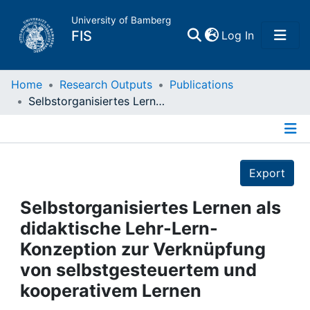
University of Bamberg
(current)
FIS
Log In
Home
Home
Research Outputs
Publications
Selbstorganisiertes Lernen als didaktische Lehr-Lern- Konzeption zur Verknüpfung von selbstgesteuertem und kooperativem Lernen
Publications
Details
Research Data
Export
Projects
Selbstorganisiertes Lernen als
didaktische Lehr-Lern-
People
Konzeption zur Verknüpfung
von selbstgesteuertem und
Institutions
kooperativem Lernen