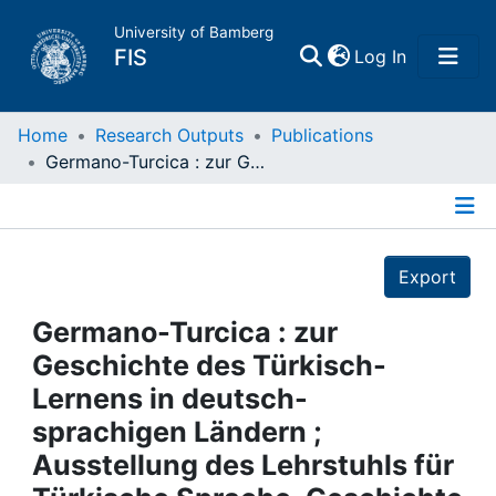
University of Bamberg
(current)
FIS
Log In
Home
Home
Research Outputs
Publications
Germano-Turcica : zur Geschichte des Türkisch-Lernens in deutsch- sprachigen Ländern ; Ausstellung des Lehrstuhls für Türkische Sprache, Geschichte und Kultur der Universität Bamberg
Publications
Details
Research Data
Export
Projects
Germano-Turcica : zur
Geschichte des Türkisch-
People
Lernens in deutsch-
sprachigen Ländern ;
Institutions
Ausstellung des Lehrstuhls für