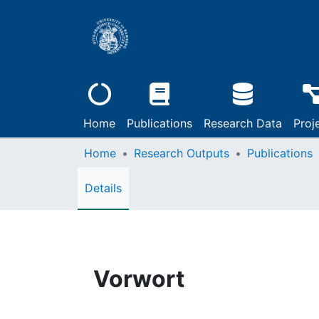
Home
Publications
Research Data
Proj
Home
Research Outputs
Publications
Details
Vorwort