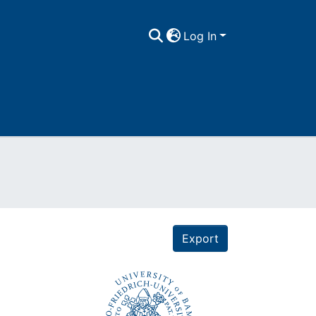
Log In
Export