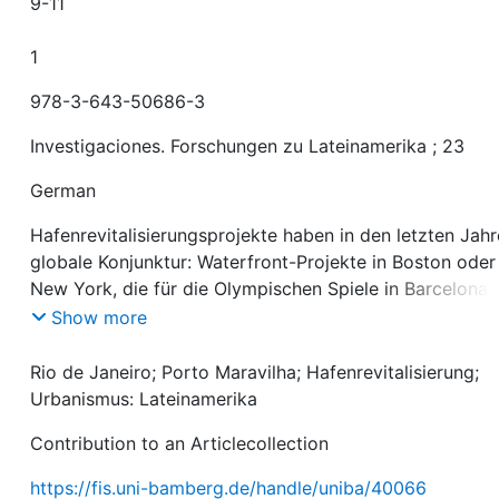
9-11
1
978-3-643-50686-3
Investigaciones. Forschungen zu Lateinamerika ; 23
German
Hafenrevitalisierungsprojekte haben in den letzten Jah
globale Konjunktur: Waterfront-Projekte in Boston oder
New York, die für die Olympischen Spiele in Barcelona 
für die Weltausstellung in Lissabon revitalisierten
Show more
Hafengelände, das städtebauliche Großprojekt der
Hamburger HafenCity, oder Puerto Madero in Buenos
Rio de Janeiro; Porto Maravilha; Hafenrevitalisierung;
Aires, das bisher wohl bekannteste Beispiel einer
Urbanismus: Lateinamerika
Hafenrevitalisierung in Lateinamerika – vielerorts werd
Contribution to an Articlecollection
Hafenareale, die ihre ursprüngliche Funktionalität nur n
bedingt erfüllen oder sogar weitgehend verloren haben
https://fis.uni-bamberg.de/handle/uniba/40066