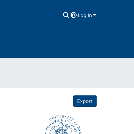
Log In
Export