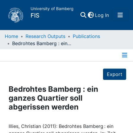
University of Bamberg
(current)
FIS
Log In
Home
Home
Research Outputs
Publications
Bedrohtes Bamberg : ein ganzes Quartier soll abgerissen werden
Publications
Details
Research Data
Export
Projects
Bedrohtes Bamberg : ein
ganzes Quartier soll
People
abgerissen werden
Institutions
Illies, Christian (2011): Bedrohtes Bamberg : ein