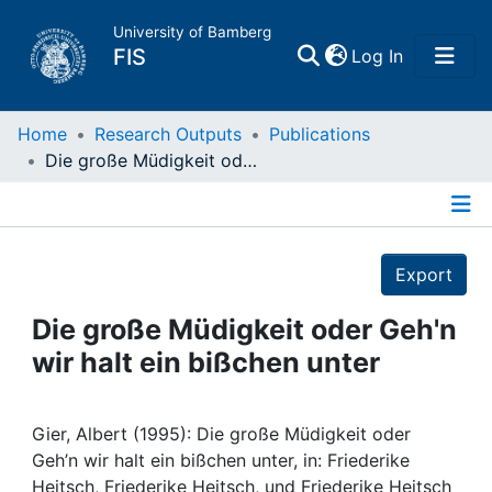
University of Bamberg
(current)
FIS
Log In
Home
Home
Research Outputs
Publications
Die große Müdigkeit oder Geh'n wir halt ein bißchen unter
Publications
Details
Research Data
Export
Projects
Die große Müdigkeit oder Geh'n
wir halt ein bißchen unter
People
Institutions
Gier, Albert (1995): Die große Müdigkeit oder
Geh’n wir halt ein bißchen unter, in: Friederike
Heitsch, Friederike Heitsch, und Friederike Heitsch