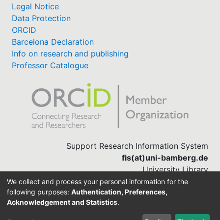
Legal Notice
Data Protection
ORCID
Barcelona Declaration
Info on research and publishing
Professor Catalogue
Support Research Information System
fis(at)uni-bamberg.de
University Library
(0951) 863-1568
We collect and process your personal information for the
following purposes:
Authentication, Preferences,
Acknowledgement and Statistics
.
Built with
DSpace-CRIS software