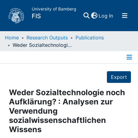
University of Bamberg
(current)
FIS
Log In
Home
Home
Research Outputs
Publications
Weder Sozialtechnologie noch Aufklärung? : Analysen zur Verwendung sozialwissenschaftlichen Wissens
Publications
Details
Research Data
Export
Projects
Weder Sozialtechnologie noch
Aufklärung? : Analysen zur
People
Verwendung
sozialwissenschaftlichen
Institutions
Wissens