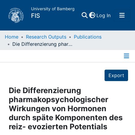
University of Bamberg
(current)
FIS
Log In
Home
Home
Research Outputs
Publications
Die Differenzierung pharmakopsychologischer Wirkungen von Hormonen durch späte Komponenten des reiz- evozierten Potentials
Publications
Details
Research Data
Export
Projects
Die Differenzierung
pharmakopsychologischer
People
Wirkungen von Hormonen
durch späte Komponenten des
Institutions
reiz- evozierten Potentials