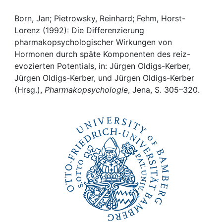
Awards
Born, Jan; Pietrowsky, Reinhard; Fehm, Horst-
My FIS
Lorenz (1992): Die Differenzierung
pharmakopsychologischer Wirkungen von
Help
Hormonen durch späte Komponenten des reiz-
evozierten Potentials, in: Jürgen Oldigs-Kerber,
Jürgen Oldigs-Kerber, und Jürgen Oldigs-Kerber
(Hrsg.),
Pharmakopsychologie
, Jena, S. 305–320.