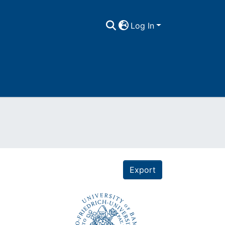
Log In
Export