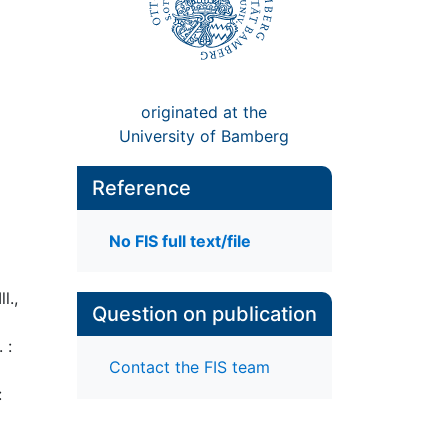
originated at the
University of Bamberg
Reference
No FIS full text/file
l.,
Question on publication
 :
Contact the FIS team
: