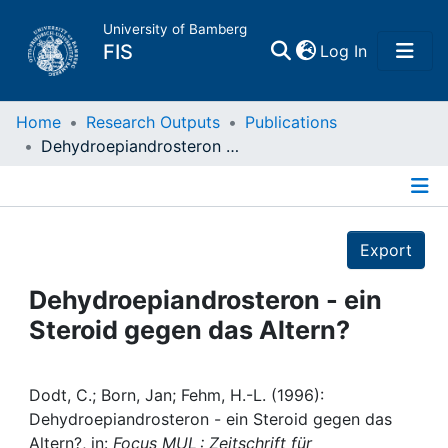
University of Bamberg
(current)
FIS
Log In
Home
Home
Research Outputs
Publications
Dehydroepiandrosteron - ein Steroid gegen das Altern?
Publications
Details
Research Data
Export
Projects
Dehydroepiandrosteron - ein
Steroid gegen das Altern?
People
Institutions
Dodt, C.; Born, Jan; Fehm, H.-L. (1996):
Dehydroepiandrosteron - ein Steroid gegen das
Altern?, in:
Focus MUL : Zeitschrift für