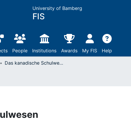
University of Bamberg
FIS
ects
People
Institutions
Awards
My FIS
Help
Das kanadische Schulwesen
hulwesen