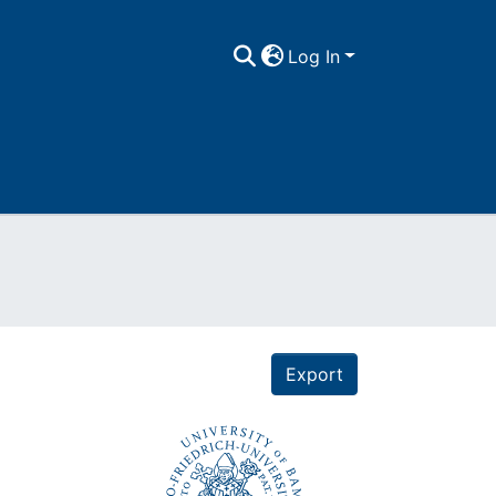
Log In
Export