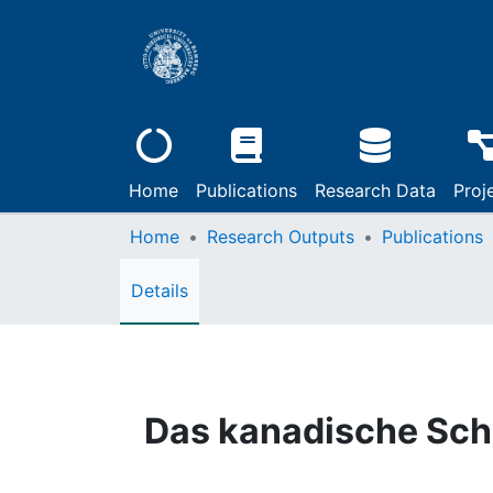
Home
Publications
Research Data
Proj
Home
Research Outputs
Publications
Details
Das kanadische Sc