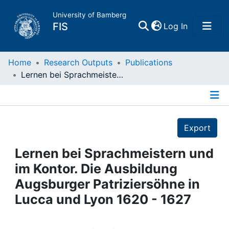
University of Bamberg
(current)
FIS
Log In
Home
Home
Research Outputs
Publications
Lernen bei Sprachmeistern und im Kontor. Die Ausbildung Augsburger Patriziersöhne in Lucca und Lyon 1620 - 1627
Publications
Details
Research Data
Export
Projects
Lernen bei Sprachmeistern und
im Kontor. Die Ausbildung
People
Augsburger Patriziersöhne in
Lucca und Lyon 1620 - 1627
Institutions