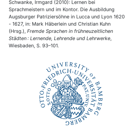
Awards
Schwanke, Irmgard (2010): Lernen bei
Sprachmeistern und im Kontor. Die Ausbildung
My FIS
Augsburger Patriziersöhne in Lucca und Lyon 1620
- 1627, in: Mark Häberlein und Christian Kuhn
(Hrsg.),
Fremde Sprachen in frühneuzeitlichen
Help
Städten : Lernende, Lehrende und Lehrwerke
,
Wiesbaden, S. 93–101.