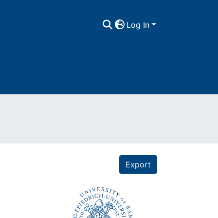
Log In
Export