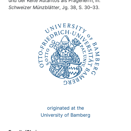
Awards
und der Kelte Autaritos als Prägeherrn, in:
Schweizer Münzblätter
, Jg. 38, S. 30–33.
My FIS
Help
originated at the
University of Bamberg