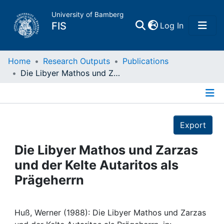
University of Bamberg
(current)
FIS
Log In
Home
Home
Research Outputs
Publications
Die Libyer Mathos und Zarzas und der Kelte Autaritos als Prägeherrn
Publications
Details
Research Data
Export
Projects
Die Libyer Mathos und Zarzas
und der Kelte Autaritos als
People
Prägeherrn
Institutions
Huß, Werner (1988): Die Libyer Mathos und Zarzas