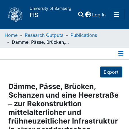
University of Bamberg
(current)
FIS
Log In
Home
Home
Research Outputs
Publications
Dämme, Pässe, Brücken, Schanzen und eine Heerstraße – zur Rekonstruktion mittelalterlicher und frühneuzeitlicher Infrastruktur in einer norddeutschen Grenzlandschaft
Publications
Details
Research Data
Export
Projects
Dämme, Pässe, Brücken,
Schanzen und eine Heerstraße
People
– zur Rekonstruktion
mittelalterlicher und
Institutions
frühneuzeitlicher Infrastruktur