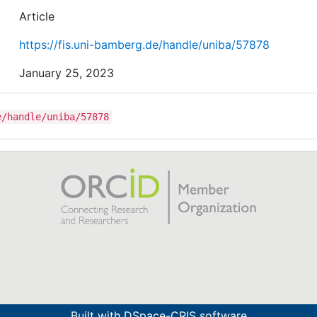
Article
https://fis.uni-bamberg.de/handle/uniba/57878
January 25, 2023
e/handle/uniba/57878
Built with
DSpace-CRIS software