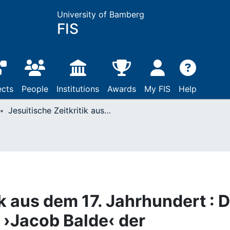
University of Bamberg
FIS
ects
People
Institutions
Awards
My FIS
Help
Jesuitische Zeitkritik aus dem 17. Jahrhundert : Die Kabinettausstellung ›Jacob Balde‹ der Handschriftenabteilung
ik aus dem 17. Jahrhundert : D
 ›Jacob Balde‹ der