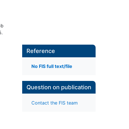
ob
5.
Reference
No FIS full text/file
Question on publication
Contact the FIS team