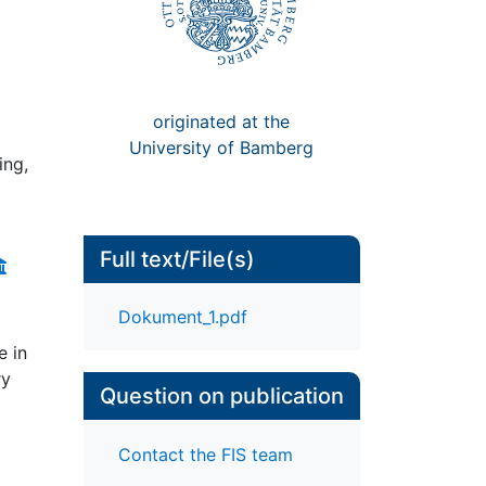
originated at the
University of Bamberg
ing,
Full text/File(s)
Dokument_1.pdf
e in
ry
Question on publication
d
Contact the FIS team