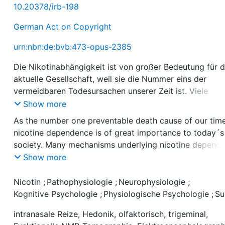
10.20378/irb-198
German Act on Copyright
urn:nbn:de:bvb:473-opus-2385
Die Nikotinabhängigkeit ist von großer Bedeutung für d
aktuelle Gesellschaft, weil sie die Nummer eins der
vermeidbaren Todesursachen unserer Zeit ist. Viele
Mechanismen, die ihr zugrunde liegen, werden in neuer
Show more
Zeit auch mit der Pathophysiologie verschiedener
As the number one preventable death cause of our tim
psychiatrischer Störungsbilder wie z.B. Morbus Alzheim
nicotine dependence is of great importance to today´s
oder ADHS in Verbindung gebracht. Nikotinerg-choline
society. Many mechanisms underlying nicotine depend
Schaltkreise stellen sich außerdem zunehmend als
are latterly also linked to the pathophysiology of varyi
Show more
entscheidender Faktor für kognitive Prozesse wie
psychiatric diseases such as Alzheimer´s disease or A
Gedächtnis, Lernen, Aufmerksamkeit und Wahrnehmun
Additionally, nicotinic-cholinergic circuits increasingly
Nicotin
;
Pathophysiologie
;
Neurophysiologie
;
heraus. Viele grundlegende Mechanismen sind jedoch 
emerge as a decisive factor for cognitive processes su
Kognitive Psychologie
;
Physiologische Psychologie
;
Su
wie vor unbekannt. Die vorliegende Arbeit beschäftigt 
as memory, learning, attention and perception. Howeve
mit neurophysiologischen und psychophysiologischen
intranasale Reize, Hedonik, olfaktorisch, trigeminal,
until now, a lot of basal mechanisms are still unknown.
Reaktionen von Rauchern, Rauchern im Entzug und