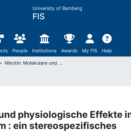
University of Bamberg
FIS
ects
People
Institutions
Awards
My FIS
Help
Nikotin: Molekulare und physiologische Effekte im Zentralnervensystem : ein stereospezifisches Modell zur Analyse der Nikotinperzeption, liking und sensorisch induziertem Craving
 und physiologische Effekte 
 : ein stereospezifisches