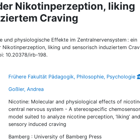
er Nikotinperzeption, liking
ziertem Craving
e und physiologische Effekte im Zentralnervensystem : ein
 Nikotinperzeption, liking und sensorisch induziertem Crav
i: 10.20378/irb-198.
Frühere Fakultät Pädagogik, Philosophie, Psychologie
Goßler, Andrea
Nicotine: Molecular and physiological effects of nicotin
central nervous system - A stereospecific chemosenso
model suited to analyze nicotine perception, ‘liking’ an
sensory induced craving
Bamberg : University of Bamberg Press