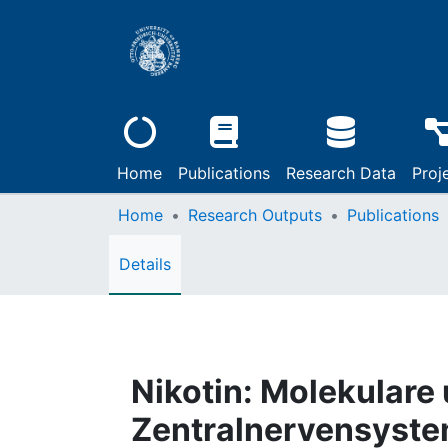
Home
Publications
Research Data
Proj
Home
Research Outputs
Publications
Details
Nikotin: Molekulare
Zentralnervensystem