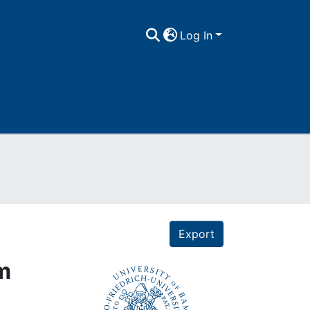
Log In
Export
im