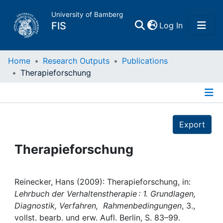
University of Bamberg
(current)
FIS
Log In
Home
Home
Research Outputs
Publications
Therapieforschung
Publications
Details
Research Data
Export
Projects
Therapieforschung
People
Reinecker, Hans (2009): Therapieforschung, in:
Lehrbuch der Verhaltenstherapie : 1. Grundlagen,
Institutions
Diagnostik, Verfahren, Rahmenbedingungen
, 3.,
vollst. bearb. und erw. Aufl. Berlin, S. 83–99.