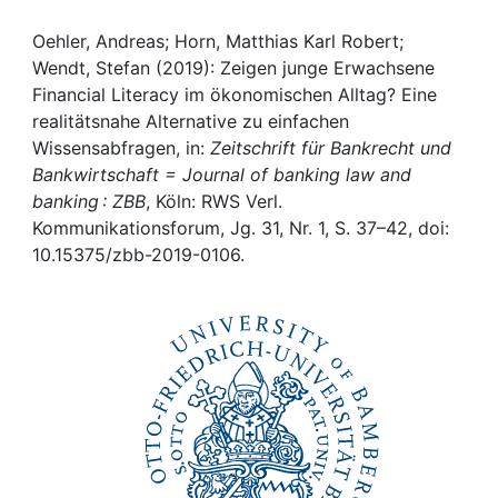
Awards
Oehler, Andreas; Horn, Matthias Karl Robert;
My FIS
Wendt, Stefan (2019): Zeigen junge Erwachsene
Financial Literacy im ökonomischen Alltag? Eine
Help
realitätsnahe Alternative zu einfachen
Wissensabfragen, in:
Zeitschrift für Bankrecht und
Bankwirtschaft = Journal of banking law and
banking : ZBB
, Köln: RWS Verl.
Kommunikationsforum, Jg. 31, Nr. 1, S. 37–42, doi:
10.15375/zbb-2019-0106.