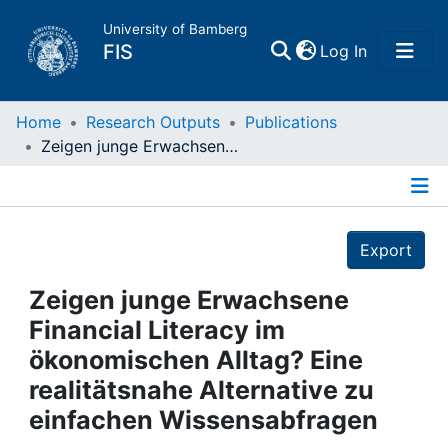
University of Bamberg
(current)
FIS
Log In
Home
Home
Research Outputs
Publications
Zeigen junge Erwachsene Financial Literacy im ökonomischen Alltag? Eine realitätsnahe Alternative zu einfachen Wissensabfragen
Publications
Details
Research Data
Export
Projects
Zeigen junge Erwachsene
Financial Literacy im
People
ökonomischen Alltag? Eine
realitätsnahe Alternative zu
Institutions
einfachen Wissensabfragen