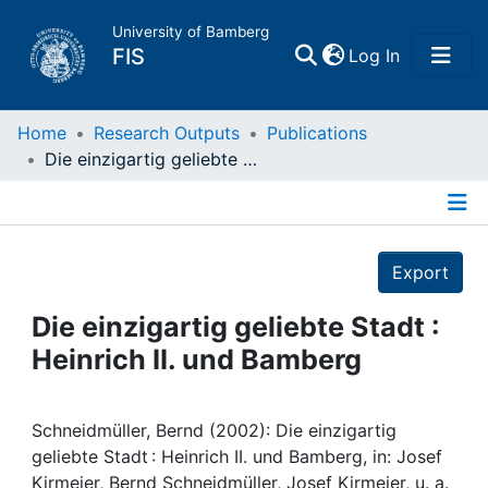
University of Bamberg
(current)
FIS
Log In
Home
Home
Research Outputs
Publications
Die einzigartig geliebte Stadt : Heinrich II. und Bamberg
Publications
Details
Research Data
Export
Projects
Die einzigartig geliebte Stadt :
Heinrich II. und Bamberg
People
Institutions
Schneidmüller, Bernd (2002): Die einzigartig
geliebte Stadt : Heinrich II. und Bamberg, in: Josef
Kirmeier, Bernd Schneidmüller, Josef Kirmeier, u. a.