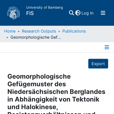
University of Bamberg
(current)
FIS
Log In
Home
Home
Research Outputs
Publications
Geomorphologische Gefügemuster des Niedersächsischen Berglandes in Abhängigkeit von Tektonik und Halokinese, Resistenzverhältnissen und Abflußsystemen
Publications
Details
Research Data
Export
Projects
Geomorphologische
Gefügemuster des
People
Niedersächsischen Berglandes
in Abhängigkeit von Tektonik
Institutions
und Halokinese,