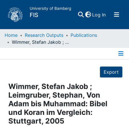
University of Bamberg
(current)
FIS
Log In
Home
Home
Research Outputs
Publications
Wimmer, Stefan Jakob ; Leimgruber, Stephan, Von Adam bis Muhammad: Bibel und Koran im Vergleich: Stuttgart, 2005
Publications
Details
Research Data
Export
Projects
Wimmer, Stefan Jakob ;
Leimgruber, Stephan, Von
People
Adam bis Muhammad: Bibel
und Koran im Vergleich:
Institutions
Stuttgart, 2005