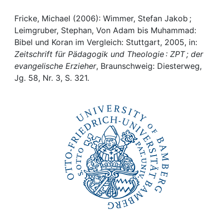
Awards
Fricke, Michael (2006): Wimmer, Stefan Jakob ;
My FIS
Leimgruber, Stephan, Von Adam bis Muhammad:
Bibel und Koran im Vergleich: Stuttgart, 2005, in:
Help
Zeitschrift für Pädagogik und Theologie : ZPT ; der
evangelische Erzieher
, Braunschweig: Diesterweg,
Jg. 58, Nr. 3, S. 321.