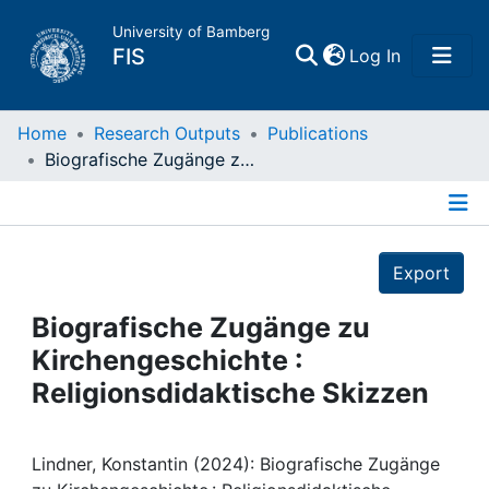
University of Bamberg
(current)
FIS
Log In
Home
Home
Research Outputs
Publications
Biografische Zugänge zu Kirchengeschichte : Religionsdidaktische Skizzen
Publications
Details
Research Data
Export
Projects
Biografische Zugänge zu
Kirchengeschichte :
People
Religionsdidaktische Skizzen
Institutions
Lindner, Konstantin (2024): Biografische Zugänge