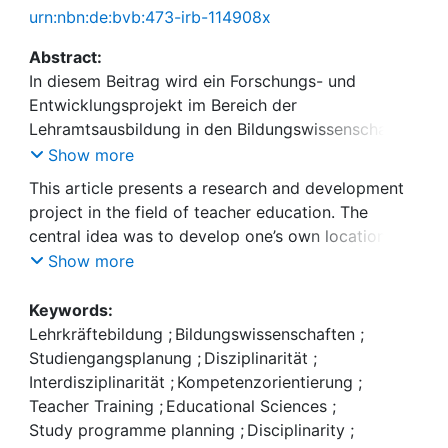
urn:nbn:de:bvb:473-irb-114908x
Abstract:
In diesem Beitrag wird ein Forschungs- und
Entwicklungsprojekt im Bereich der
Lehramtsausbildung in den Bildungswissenschaften
vorgestellt. Zentrale Idee war es vor dem
Show more
Hintergrund der Forschungsstands zum
This article presents a research and development
bildungswissenschaftlichen Wissen den eigenen
project in the field of teacher education. The
Standort forschungsgeleitet weiterzuentwickeln.
central idea was to develop one’s own location in a
Es werden die strukturellen Rahmenbedingungen
research-driven manner against the background of
Show more
der Lehre in den Bildungswissenschaften in Bayern
the state of research in educational science. The
und die sich vor diesem Hintergrund
structural conditions of educational science
Keywords:
abzeichnenden Herausforderungen der Vielfalt der
teaching in Bavaria and the challenges arising from
Lehrkräftebildung
;
Bildungswissenschaften
;
Fächer, der Versäulung des Studiums und der
the diversity of subjects, the pillarisation of the
Studiengangsplanung
;
Disziplinarität
;
fachlichen Überschneidungen bzw. Leerstellen der
study programme and the overlapping of subjects
Interdisziplinarität
;
Kompetenzorientierung
;
Inhalte herausgearbeitet. Der Entwicklungsimpuls
or gaps in content are identified. Against the
Teacher Training
;
Educational Sciences
;
erschien vor dem Hintergrund des
background of the state of research on
Study programme planning
;
Disciplinarity
;
Forschungsstands zur bildungswissenschaftlichen