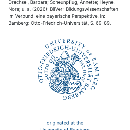
Awards
Drechsel, Barbara; Scheunpflug, Annette; Heyne,
Nora; u. a. (2026): BilVer : Bildungswissenschaften
My FIS
im Verbund, eine bayerische Perspektive, in:
Bamberg: Otto-Friedrich-Universität, S. 69–89.
Help
originated at the
University of Bamberg