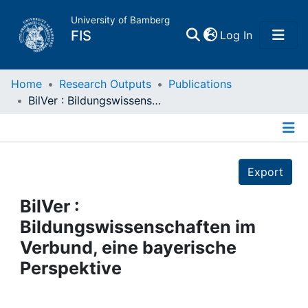
University of Bamberg
(current)
FIS
Log In
Home
Home
Research Outputs
Publications
BilVer : Bildungswissenschaften im Verbund, eine bayerische Perspektive
Publications
Details
Research Data
Export
Projects
BilVer :
Bildungswissenschaften im
People
Verbund, eine bayerische
Perspektive
Institutions