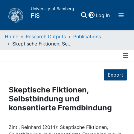
University of Bamberg
(current)
FIS
Log In
Home
Home
Research Outputs
Publications
Skeptische Fiktionen, Selbstbindung und konsentierte Fremdbindung
Publications
Details
Research Data
Export
Projects
Skeptische Fiktionen,
Selbstbindung und
People
konsentierte Fremdbindung
Institutions
Zintl, Reinhard (2014): Skeptische Fiktionen,