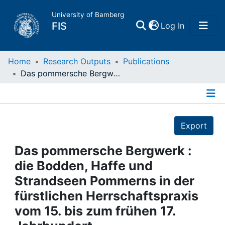
University of Bamberg
(current)
FIS
Log In
Home
Home
Research Outputs
Publications
Das pommersche Bergwerk : die Bodden, Haffe und Strandseen Pommerns in der fürstlichen Herrschaftspraxis vom 15. bis zum frühen 17. Jahrhundert
Publications
Details
Research Data
Export
Projects
Das pommersche Bergwerk :
die Bodden, Haffe und
People
Strandseen Pommerns in der
fürstlichen Herrschaftspraxis
Institutions
vom 15. bis zum frühen 17.