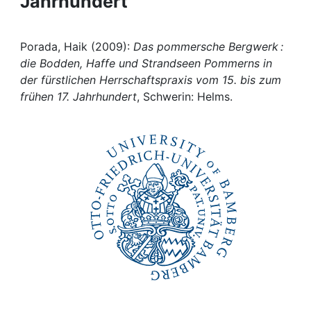
Jahrhundert
Awards
My FIS
Porada, Haik (2009):
Das pommersche Bergwerk :
die Bodden, Haffe und Strandseen Pommerns in
Help
der fürstlichen Herrschaftspraxis vom 15. bis zum
frühen 17. Jahrhundert
, Schwerin: Helms.