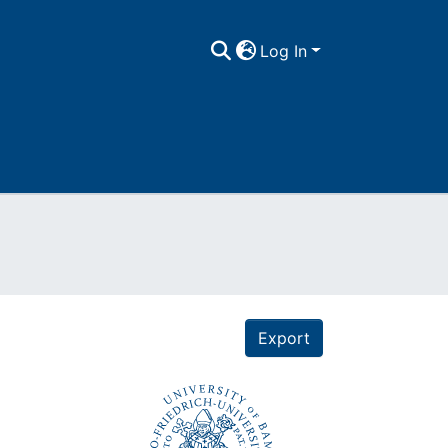
Log In
Export