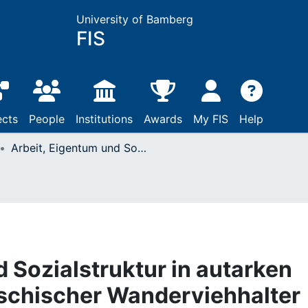
University of Bamberg
FIS
ects
People
Institutions
Awards
My FIS
Help
Arbeit, Eigentum und Sozialstruktur in autarken Gemeinwesen belutschischer Wanderviehhalter und Ackerbauern : mit einer Studie über den jüngsten Wandel bei den Belutschen der Murgab-Oase
 Sozialstruktur in autarken
chischer Wanderviehhalter