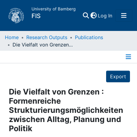
University of Bamberg
(current)
FIS
Log In
Home
Home
Research Outputs
Publications
Die Vielfalt von Grenzen : Formenreiche Strukturierungsmöglichkeiten zwischen Alltag, Planung und Politik
Publications
Details
Research Data
Export
Projects
Die Vielfalt von Grenzen :
Formenreiche
People
Strukturierungsmöglichkeiten
zwischen Alltag, Planung und
Institutions
Politik